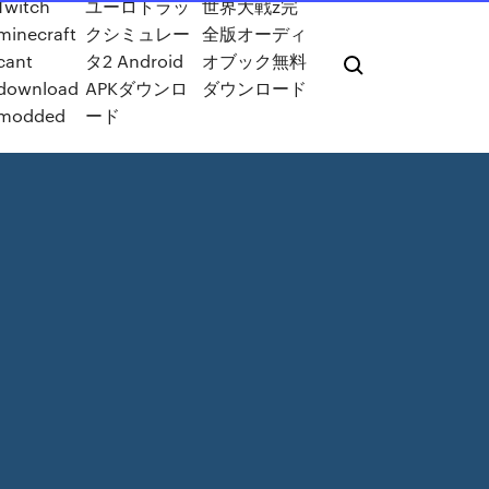
Twitch
ユーロトラッ
世界大戦z完
minecraft
クシミュレー
全版オーディ
cant
タ2 Android
オブック無料
download
APKダウンロ
ダウンロード
modded
ード