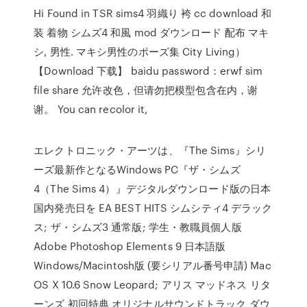
Hi Found in TSR sims4 羽織り 袴 cc download 和
装 着物 シムズ4 和風 mod ダウンロード 配布 マキ
シ, 男性. マキシ男性のポーズ集 City Living）
【Download 下载】 baidu password：erwf sim
file share 允许改色，但请勿把模型包含在内，谢
谢。 You can recolor it,
エレクトロニック・アーツは、『The Sims』シリ
ーズ最新作となるWindows PC『ザ・シムズ
4（The Sims 4）』デジタルダウンロード版の日本
国内発売日を EA BEST HITS シムシティ4 デラック
ス; ザ・シムズ3 通常版; 学生・教職員個人版
Adobe Photoshop Elements 9 日本語版
Windows/Macintosh版 (要シリアル番号申請) Mac
OS X 10.6 Snow Leopard; アリス マッドネス リタ
ーンズ 初回特典 オリジナルサウンドトラック ダウ