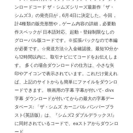
ンロードコード ザ・シムズシリーズ最新作「ザ・
シムズ3」の発売日が，6月4日に決定した。今回，
計4種類の販売形態や，ゲーム内容の詳細，必要動
作スペックが 日本語対応、起動・登録制限なしの
グローバル版コードです。※拡張パックなので本編
が必要です。☆発送方法☆入金確認後、最短10分か
ら12時間以内に、取引ナビにてコードをお伝えしま
す。 多くの場合ダウンロードの仕方は、小さな矢
印やアイコンで表示されています。これだけ覚えれ
ば、上記のサイトからも簡単にファイルをダウンロ
ードできます。 映画用の字幕 字幕が付いて- divx
字幕 ダウンロードが付いてからの最大の字幕デー
タベース: 「ザ・シムズ カーニバル バンパーブラ
スト(英語版)」は、『シムズ2 ダブルデラックス!』
に同封されているコードで、eaストアからダウンロ
ード