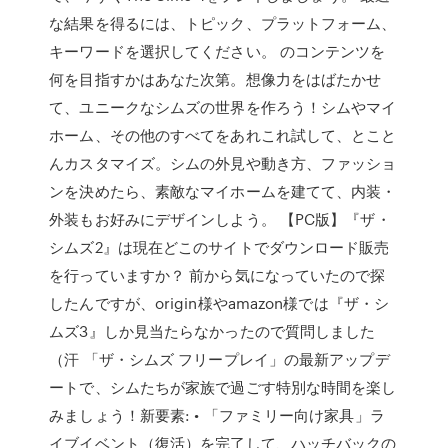
な結果を得るには、トピック、プラットフォーム、
キーワードを選択してください。 のコンテンツを
何を目指すかはあなた次第。想像力をはばたかせ
て、ユニークなシムズの世界を作ろう！シムやマイ
ホーム、その他のすべてをあれこれ試して、とこと
んカスタマイズ。シムの外見や動き方、ファッショ
ンを決めたら、素敵なマイホームを建てて、内装・
外装もお好みにデザインしよう。 【PC版】『ザ・
シムズ2』は現在どこのサイトでダウンロード販売
を行っていますか？ 前から気になっていたので探
したんですが、origin様やamazon様では『ザ・シ
ムズ3』しか見当たらなかったので質問しました
（汗 「ザ・シムズ フリープレイ」の最新アップデ
ートで、シムたちが家族で過ごす特別な時間を楽し
みましょう！新要素: • 「ファミリー向け家具」ラ
イブイベント（復活）を完了して、ハッチバックの