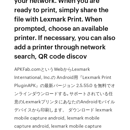
your network. When you are
ready to print, simply share the
file with Lexmark Print. When
prompted, choose an available
printer. If necessary, you can also
add a printer through network
search, QR code discov
APKFab.comというWebからLexmark
International, Inc.の Android用『Lexmark Print
PluginAPK』の最新バージョン 2.5.55.0 を無料でオ
ンラインダウンロードする｡サポートされている任
意のLexmarkプリンタにあなたのAndroidモバイル
デバイスから印刷します。 ダウンロード lexmark
mobile capture android, lexmark mobile
capture android, lexmark mobile capture