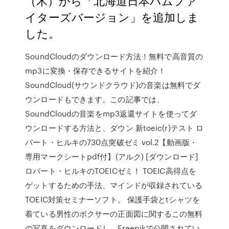
（木）から「北海道日本ハムファ
イターズバージョン」を追加しま
した。
SoundCloudのダウンロード方法！無料で高音質の
mp3に変換・保存できるサイトを紹介！
SoundCloud(サウンドクラウド)の音楽は無料でダ
ウンロードもできます。この記事では、
SoundCloudの音楽をmp3返還サイトを使ってダ
ウンロードする方法と、ダウン 新toeic(r)テスト ロ
バート・ヒルキの730点突破ゼミ vol.2【動画版・
専用マークシートpdf付】(アルク) [ダウンロード]
ロバート・ヒルキのTOEICゼミ！ TOEIC高得点を
ゲットするための手法、マインドが収録されている
TOEIC対策セミナーソフト。 保護手袋とtシャツを
着ている男性のボクサーの正面図に関するこの無料
の写真をダウンロードし、Freepikで公開されてい