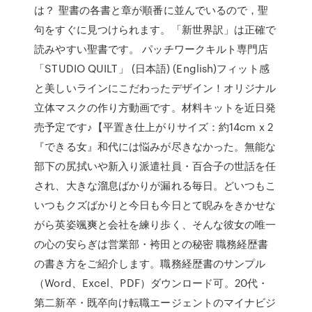
は？ 聖書の各書と章が順番に並んでいるので，聖
句をすぐに見つけられます。「新世界訳」は正確で
読みやすい聖書です。 パッチワークキルト専門店
「STUDIO QUILT」 (日本語) (English)フィット感
と美しいラインにこだわったデザイン！オリジナル
立体マスクの作り方動画です。材料キットを近日発
売予定です♪【平置き仕上がりサイズ：約14cm x 2
『できる女』和代には悩みが尽きなかった。無能な
部下の尻拭いや新入り派遣社員・百合子の世話を任
され、大きな溜息ばかりが漏れる毎日。どいつもこ
いつもクズばかりと今日も今日とて睨みをきかせな
がら英姿颯爽と会社を練り歩く、そんな彼女の唯一
の心の安らぎは営業部・袴田との秘密 職務経歴書
の書き方をご紹介します。職務経歴書のサンプル
（Word、Excel、PDF）ダウンロード可。20代・
第二新卒・既卒向け転職エージェントのマイナビジ